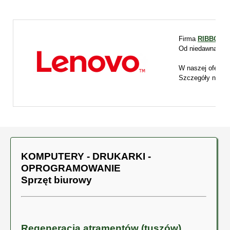
Firma
RIBBON
za
Od niedawna pro
W naszej ofercie
Szczegóły naszej
KOMPUTERY - DRUKARKI -
OPROGRAMOWANIE
Sprzęt biurowy
Regeneracja atramentów (tuszów)