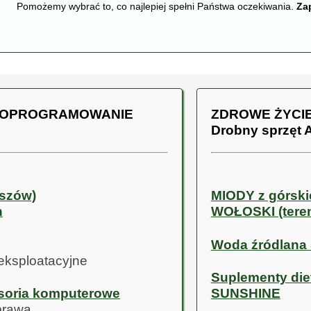
Pomożemy wybrać to, co najlepiej spełni Państwa oczekiwania.
Za
- OPROGRAMOWANIE
ZDROWE ŻYCIE
Drobny sprzęt
uszów)
MIODY z górski
h
WOŁOSKI (tere
Woda źródlana
 eksploatacyjne
Suplementy die
esoria komputerowe
SUNSHINE
prawa