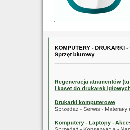
KOMPUTERY - DRUKARKI 
Sprzęt biurowy
Regeneracja atramentów (t
i kaset do drukarek igłowyc
Drukarki komputerowe
Sprzedaż - Serwis - Materiały
Komputery - Laptopy - Akc
Sprzedaż - Konserwacja - Na