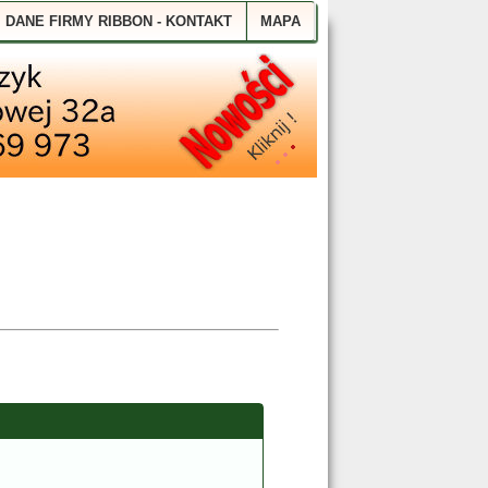
ozmiar tekstu
Zwiększ
Wyzeruj
Zmniejsz
DANE FIRMY RIBBON - KONTAKT
MAPA