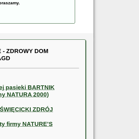
praszamy.
 - ZDROWY DOM
 AGD
ej pasieki BARTNIK
ny NATURA 2000)
 ŚWIĘCICKI ZDRÓJ
ty firmy NATURE'S