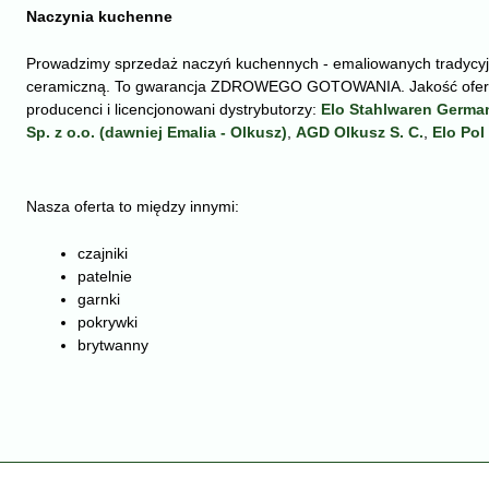
Naczynia kuchenne
Prowadzimy sprzedaż naczyń kuchennych - emaliowanych tradycyj
ceramiczną. To gwarancja ZDROWEGO GOTOWANIA. Jakość ofero
producenci i licencjonowani dystrybutorzy:
Elo Stahlwaren Germa
Sp. z o.o. (dawniej Emalia - Olkusz)
,
AGD Olkusz S. C.
,
Elo Pol 
Nasza oferta to między innymi:
czajniki
patelnie
garnki
pokrywki
brytwanny