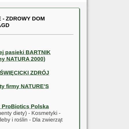
 - ZDROWY DOM
 AGD
ej pasieki BARTNIK
ny NATURA 2000)
 ŚWIĘCICKI ZDRÓJ
ty firmy NATURE'S
y ProBiotics Polska
enty diety) - Kosmetyki -
eby i roślin - Dla zwierząt