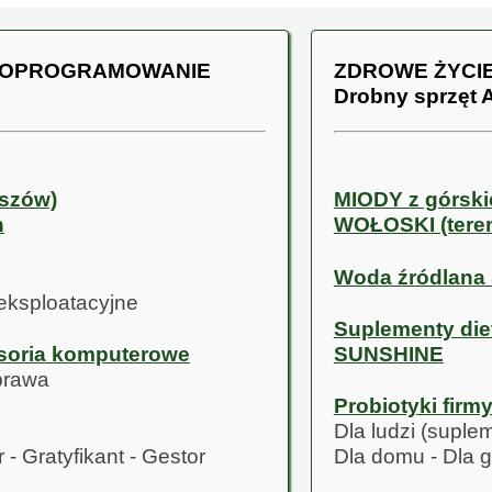
- OPROGRAMOWANIE
ZDROWE ŻYCIE
Drobny sprzęt
uszów)
MIODY z górski
h
WOŁOSKI (tere
Woda źródlana
 eksploatacyjne
Suplementy die
esoria komputerowe
SUNSHINE
prawa
Probiotyki firm
Dla ludzi (suplem
 - Gratyfikant - Gestor
Dla domu - Dla gl