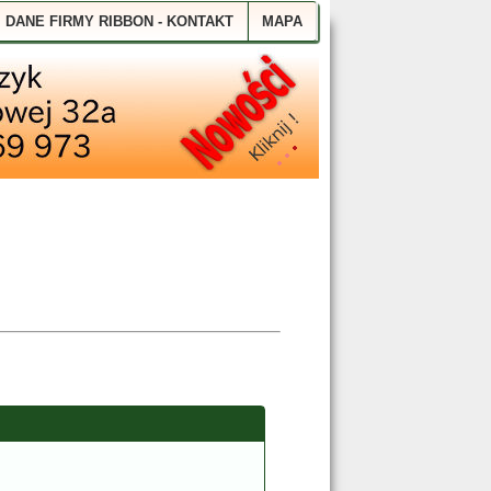
ozmiar tekstu
Zwiększ
Wyzeruj
Zmniejsz
DANE FIRMY RIBBON - KONTAKT
MAPA