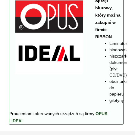
Sprzęt
biurowy,
który można
zakupić w
firmie
RIBBON.
laminatory
bindownice
niszczarki
dokumentów
(płyt
CD/DVD)
obcinarki
do
papieru
gilotyny
Proucentami oferowanych urządzeń są firmy
OPUS
i
IDEAL